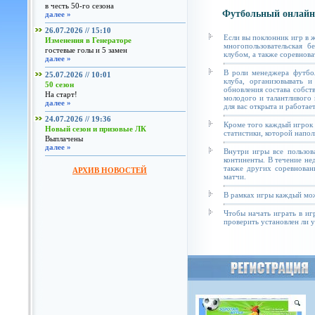
в честь 50-го сезона
Футбольный онлайн
далее »
26.07.2026 // 15:10
Если вы поклонник игр в 
Изменения в Генераторе
многопользовательская б
гостевые голы и 5 замен
клубом, а также соревнова
далее »
В роли менеджера футбол
25.07.2026 // 10:01
клуба, организовывать и
50 сезон
обновления состава собст
На старт!
молодого и талантливого 
далее »
для вас открыта и работае
24.07.2026 // 19:36
Кроме того каждый игрок 
Новый сезон и призовые ЛК
статистики, которой напол
Выплачены
далее »
Внутри игры все пользов
континенты. В течение не
также других соревнован
АРХИВ НОВОСТЕЙ
матчи.
В рамках игры каждый мож
Чтобы начать играть в иг
проверить установлен ли у 