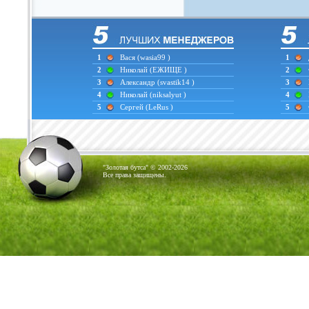
1
Вася
(wasia99 )
1
2
Николай
(ЕЖИЩЕ )
2
3
Александр
(svastik14 )
3
4
Николай
(niksalyut )
4
5
Сергей
(LeRus )
5
"Золотая бутса" © 2002-2026
Все права защищены.