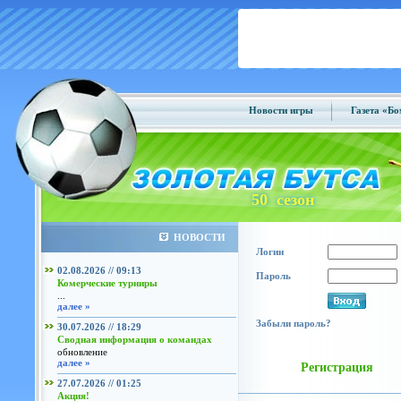
Новости игры
Газета «Б
50 сезон
НОВОСТИ
Логин
02.08.2026 // 09:13
Пароль
Комерческие турниры
...
далее »
Забыли пароль?
30.07.2026 // 18:29
Сводная информация о командах
обновление
далее »
Регистрация
27.07.2026 // 01:25
Акция!