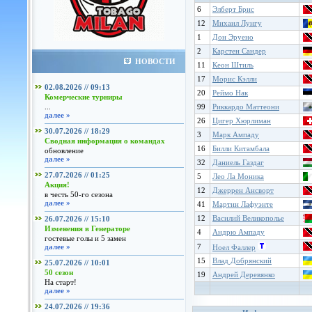
6
Элберт Брис
12
Михаил Лунгу
1
Дон Эруено
2
Карстен Сандер
НОВОСТИ
11
Кеон Штиль
17
Морис Кэлли
02.08.2026 // 09:13
20
Реймо Нак
Комерческие турниры
...
99
Риккардо Маттеони
далее »
26
Цигер Хюрлиман
30.07.2026 // 18:29
3
Марк Ампаду
Сводная информация о командах
16
Билли Китамбала
обновление
далее »
32
Даниель Газдаг
27.07.2026 // 01:25
5
Лео Ла Моника
Акция!
12
Джеррен Ансворт
в честь 50-го сезона
далее »
41
Мартин Лафуэнте
12
Василий Великополье
26.07.2026 // 15:10
Изменения в Генераторе
4
Андрю Ампаду
гостевые голы и 5 замен
далее »
7
Ноел Фаллер
15
Влад Добрянский
25.07.2026 // 10:01
50 сезон
19
Андрей Деревянко
На старт!
далее »
24.07.2026 // 19:36