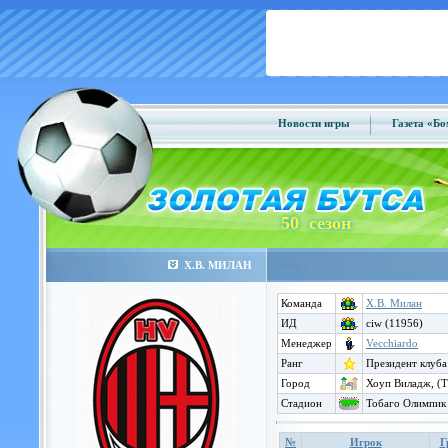
Новости игры
Газета «Б
50 сезон
Х.В. МИЛАН
Команда
Х.В. Милан
ИД
ciw (11956)
Менеджер
Vecchiardo
Ранг
Президент клуба
Город
Хоуп Виладж, (Т
Стадион
Тобаго Олимпик
№
Игрок
Г