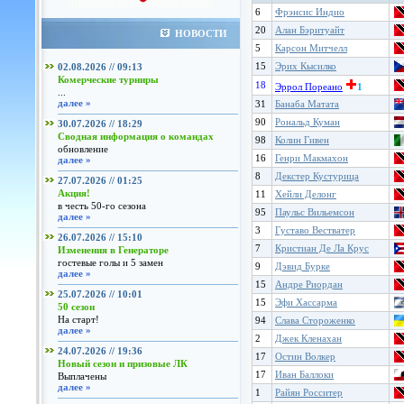
6
Фрэнсис Индио
20
Алан Бэритуайт
НОВОСТИ
5
Карсон Митчелл
15
Эрих Кысилко
02.08.2026 // 09:13
Комерческие турниры
18
Эррол Пореано
1
...
далее »
31
Банаба Матата
90
Рональд Куман
30.07.2026 // 18:29
Сводная информация о командах
98
Колин Гивен
обновление
16
Генри Макмахон
далее »
8
Декстер Кустурица
27.07.2026 // 01:25
Акция!
11
Хейли Делонг
в честь 50-го сезона
95
Паульс Вильемсон
далее »
3
Густаво Вестватер
26.07.2026 // 15:10
7
Кристиан Де Ла Крус
Изменения в Генераторе
гостевые голы и 5 замен
9
Дэвид Бурке
далее »
15
Андре Риордан
25.07.2026 // 10:01
15
Эфи Хассарма
50 сезон
На старт!
94
Слава Стороженко
далее »
2
Джек Кленахан
24.07.2026 // 19:36
17
Остин Волкер
Новый сезон и призовые ЛК
17
Иван Баллоки
Выплачены
далее »
1
Райян Росситер