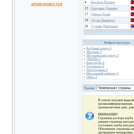
4
Карлтон Патнем
АРХИВ НОВОСТЕЙ
12
Стерлинг Дональд
17
Денсел Уолш
19
Ледли Эппинрот
26
Сурьян Джитсават
Инфраструктура
»
Клубный центр-3
»
Магазин-3
»
Медицинский центр-3
»
ДЮСШ-3
»
База клуба-3
»
Гостиница-3
»
Автостоянка-3
»
Массажный кабинет-3
»
Офис-3
Турнир
В списке игроков выдел
дисквалифицированные, 
тренировочные дни, для
ВНИМАНИЕ!
Страница ростера клуба 
данная страница находит
состояние клуба или ра
Обновление страницы про
проведения тренировки.