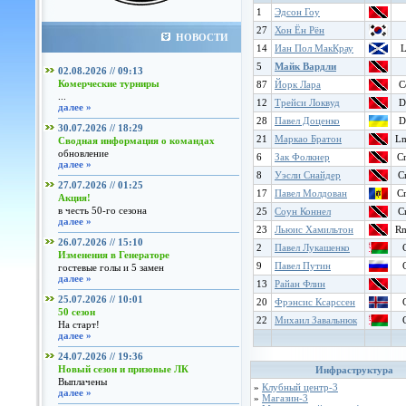
1
Эдсон Гоу
27
Хон Ён Рён
НОВОСТИ
14
Иан Пол МакКрау
L
5
Майк Вардли
02.08.2026 // 09:13
Комерческие турниры
87
Йорк Лара
C
...
12
Трейси Локвуд
D
далее »
28
Павел Доценко
D
30.07.2026 // 18:29
21
Маркао Братон
L
Сводная информация о командах
обновление
6
Зак Фолкнер
C
далее »
8
Уэсли Снайдер
C
27.07.2026 // 01:25
17
Павел Молдован
C
Акция!
в честь 50-го сезона
25
Соун Коннел
C
далее »
23
Льюис Хамильтон
R
26.07.2026 // 15:10
2
Павел Лукашенко
Изменения в Генераторе
9
Павел Путин
гостевые голы и 5 замен
далее »
13
Райан Флин
25.07.2026 // 10:01
20
Фрэнсис Ксарссен
50 сезон
22
Михаил Завальнюк
На старт!
далее »
24.07.2026 // 19:36
Новый сезон и призовые ЛК
Инфраструктура
Выплачены
»
Клубный центр-3
далее »
»
Магазин-3