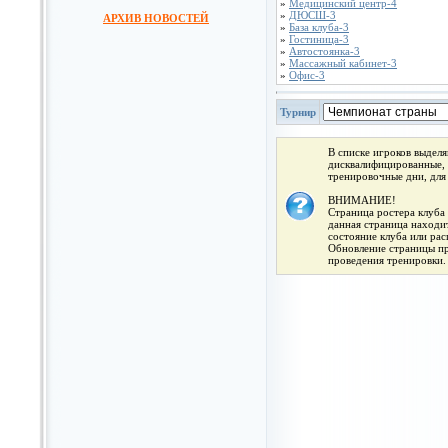
»
Медицинский центр-4
»
ДЮСШ-3
АРХИВ НОВОСТЕЙ
»
База клуба-3
»
Гостиница-3
»
Автостоянка-3
»
Массажный кабинет-3
»
Офис-3
Турнир
В списке игроков выдел
дисквалифицированные, 
тренировочные дни, для
ВНИМАНИЕ!
Страница ростера клуба 
данная страница находит
состояние клуба или ра
Обновление страницы про
проведения тренировки.