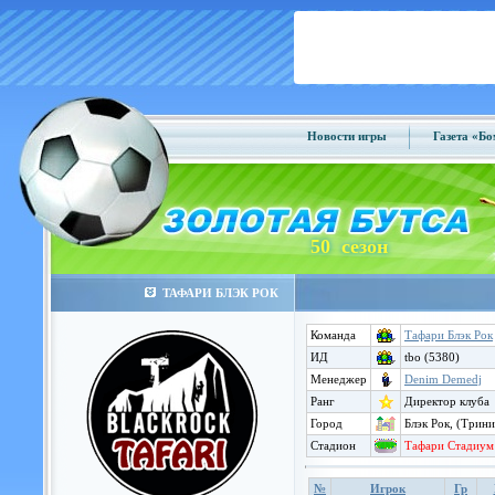
Новости игры
Газета «Б
50 сезон
ТАФАРИ БЛЭК РОК
Команда
Тафари Блэк Рок
ИД
tbo (5380)
Менеджер
Denim Demedj
Ранг
Директор клуба
Город
Блэк Рок, (Трин
Стадион
Тафари Стадиум
№
Игрок
Гр