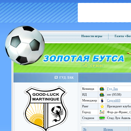
Новости игры
Газета «Б
50 сезон
ГУД ЛАК
Команда
Гуд Лак
ИД
rsv (9538)
Менеджер
Сергей69
Ранг
Президент клуба
Город
Фор-де-Франс, 
Стадион
Стад Луи Ашиль 
№
Игрок