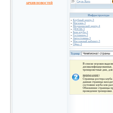
23
Сауло Като
АРХИВ НОВОСТЕЙ
Инфраструктура
»
Клубный центр-3
»
Магазин-3
»
Медицинский центр-4
»
ДЮСШ-3
»
База клуба-3
»
Гостиница-3
»
Автостоянка-3
»
Массажный кабинет-3
»
Офис-3
Турнир
В списке игроков выдел
дисквалифицированные, 
тренировочные дни, для
ВНИМАНИЕ!
Страница ростера клуба 
данная страница находит
состояние клуба или ра
Обновление страницы про
проведения тренировки.