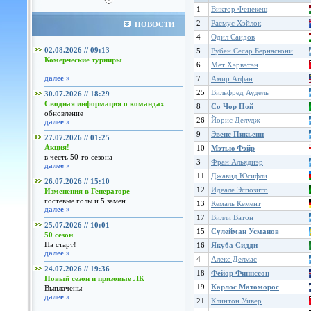
1
Виктор Фенекеш
2
Расмус Хэйлок
НОВОСТИ
4
Одил Саидов
02.08.2026 // 09:13
5
Рубен Сесар Бернаскони
Комерческие турниры
6
Мет Хэрвэтэн
...
далее »
7
Амир Атфан
25
Вильфред Аудель
30.07.2026 // 18:29
Сводная информация о командах
8
Со Чор Пой
обновление
26
Йорис Делудж
далее »
9
Эвенс Пикьенн
27.07.2026 // 01:25
Акция!
10
Мэтью Фэйр
в честь 50-го сезона
3
Фран Альядиэр
далее »
11
Джавид Юсифли
26.07.2026 // 15:10
12
Идеале Эспозито
Изменения в Генераторе
гостевые голы и 5 замен
13
Кемаль Кемент
далее »
17
Вилли Ватон
25.07.2026 // 10:01
15
Сулейман Усманов
50 сезон
На старт!
16
Якуба Сидди
далее »
4
Алекс Делмас
24.07.2026 // 19:36
18
Фейор Финнссон
Новый сезон и призовые ЛК
19
Карлос Матоморос
Выплачены
далее »
21
Клинтон Уивер