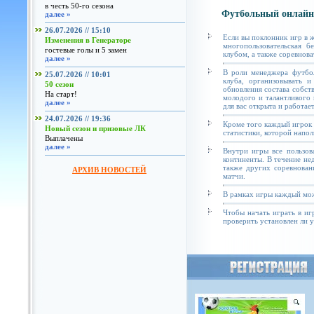
в честь 50-го сезона
Футбольный онлайн
далее »
26.07.2026 // 15:10
Если вы поклонник игр в 
Изменения в Генераторе
многопользовательская б
гостевые голы и 5 замен
клубом, а также соревнова
далее »
В роли менеджера футбол
25.07.2026 // 10:01
клуба, организовывать и
50 сезон
обновления состава собст
На старт!
молодого и талантливого 
далее »
для вас открыта и работае
24.07.2026 // 19:36
Кроме того каждый игрок 
Новый сезон и призовые ЛК
статистики, которой напол
Выплачены
далее »
Внутри игры все пользов
континенты. В течение не
также других соревнован
АРХИВ НОВОСТЕЙ
матчи.
В рамках игры каждый мож
Чтобы начать играть в иг
проверить установлен ли у 