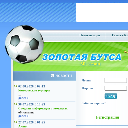
Новости игры
Газета «Б
50 сезон
НОВОСТИ
Логин
02.08.2026 // 09:13
Пароль
Комерческие турниры
...
далее »
Забыли пароль?
30.07.2026 // 18:29
Сводная информация о командах
обновление
далее »
Регистрация
27.07.2026 // 01:25
Акция!