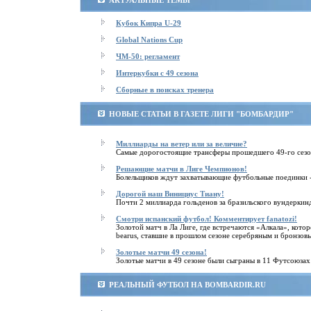
АКТУАЛЬНЫЕ ТЕМЫ
Кубок Кипра U-29
Global Nations Cup
ЧМ-50: регламент
Интеркубки с 49 сезона
Cборные в поисках тренера
НОВЫЕ СТАТЬИ В ГАЗЕТЕ ЛИГИ "БОМБАРДИР"
Миллиарды на ветер или за величие?
Самые дорогостоящие трансферы прошедшего 49-го сезо
Решающие матчи в Лиге Чемпионов!
Болельщиков ждут захватывающие футбольные поединки 
Дорогой наш Винициус Тиану!
Почти 2 миллиарда гольденов за бразильского вундеркин
Смотри испанский футбол! Комментирует fanatozi!
Золотой матч в Ла Лиге, где встречаются «Алкала», к
bearus, ставшие в прошлом сезоне серебряным и бронзов
Золотые матчи 49 сезона!
Золотые матчи в 49 сезоне были сыграны в 11 Футсоюзах
РЕАЛЬНЫЙ ФУТБОЛ НА BOMBARDIR.RU