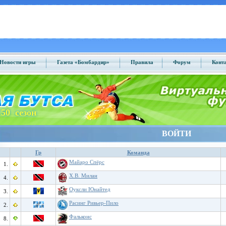
Новости игры
Газета «Бомбардир»
Правила
Форум
Конт
50 сезон
ВОЙТИ
Гр
Команда
Майаро Спёрс
1.
Х.В. Милан
4.
Оуксли Юнайтед
3.
Расинг Ривьер-Пило
2.
Фальконс
8.