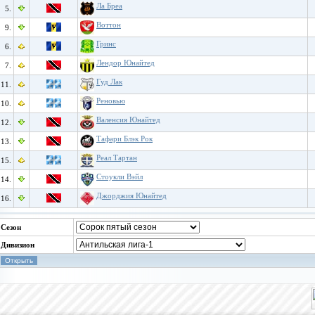
Ла Бреа
5.
Воттон
9.
Гринс
6.
Лендор Юнайтед
7.
Гуд Лак
11.
Реновью
10.
Валенсия Юнайтед
12.
Тафари Блэк Рок
13.
Реал Тартан
15.
Стоукли Вэйл
14.
Джорджия Юнайтед
16.
Сезон
Дивизион