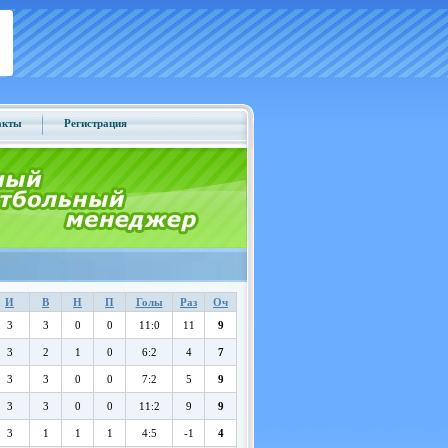
акты
Регистрация
И
В
Н
П
Голы
Раз
Оч
3
3
0
0
11:0
11
9
3
2
1
0
6:2
4
7
3
3
0
0
7:2
5
9
3
3
0
0
11:2
9
9
3
1
1
1
4:5
-1
4