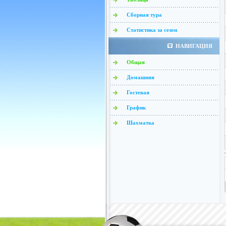
Сборная тура
Статистика за сезон
НАВИГАЦИЯ
Общая
Домашняя
Гостевая
График
Шахматка