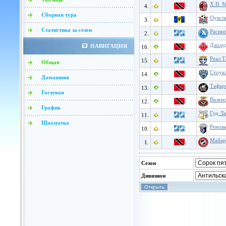
Х.В. 
4.
Сборная тура
Оуксл
3.
Статистика за сезон
Расин
2.
Джорд
НАВИГАЦИЯ
16.
Реал Т
15.
Общая
Стоук
14.
Домашняя
Тафари
13.
Гостевая
Вален
12.
График
Гуд Ла
11.
Шахматка
Ренов
10.
Майар
1.
Сезон
Дивизион