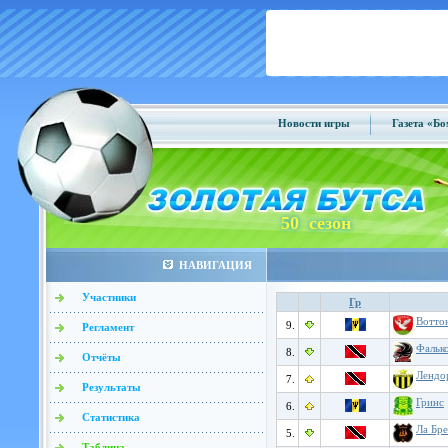
Новости игры
Газета «Б
50 сезон
НАВИГАЦИЯ
Участники
Гр
Вотто
9.
Регламент
Фальк
8.
Отчёты
Лендо
7.
Результаты
Гринс
6.
Статистика
Ла Бре
5.
Таблица