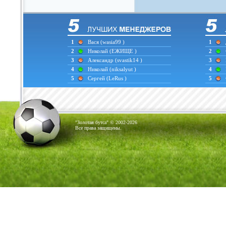
1
Вася
(wasia99 )
1
2
Николай
(ЕЖИЩЕ )
2
3
Александр
(svastik14 )
3
4
Николай
(niksalyut )
4
5
Сергей
(LeRus )
5
"Золотая бутса" © 2002-2026
Все права защищены.