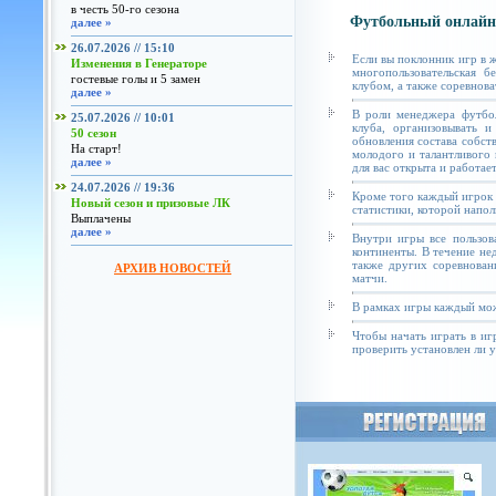
в честь 50-го сезона
Футбольный онлайн
далее »
26.07.2026 // 15:10
Если вы поклонник игр в 
Изменения в Генераторе
многопользовательская б
гостевые голы и 5 замен
клубом, а также соревнова
далее »
В роли менеджера футбол
25.07.2026 // 10:01
клуба, организовывать и
50 сезон
обновления состава собст
На старт!
молодого и талантливого 
далее »
для вас открыта и работае
24.07.2026 // 19:36
Кроме того каждый игрок 
Новый сезон и призовые ЛК
статистики, которой напол
Выплачены
далее »
Внутри игры все пользов
континенты. В течение не
также других соревнован
АРХИВ НОВОСТЕЙ
матчи.
В рамках игры каждый мож
Чтобы начать играть в иг
проверить установлен ли у 