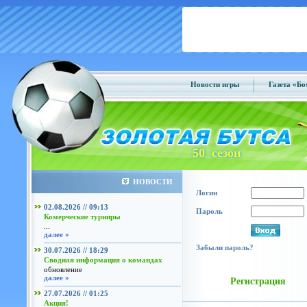
Новости игры
Газета «Б
50 сезон
НОВОСТИ
Логин
02.08.2026 // 09:13
Пароль
Комерческие турниры
...
далее »
Забыли пароль?
30.07.2026 // 18:29
Сводная информация о командах
обновление
далее »
Регистрация
27.07.2026 // 01:25
Акция!